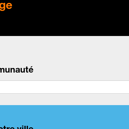
ge
munauté
tre ville