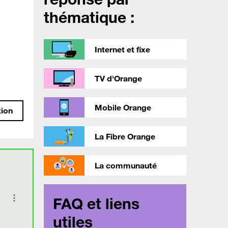
thématique :
Internet et fixe
TV d'Orange
Mobile Orange
tion
La Fibre Orange
La communauté
FAQ et liens
utiles