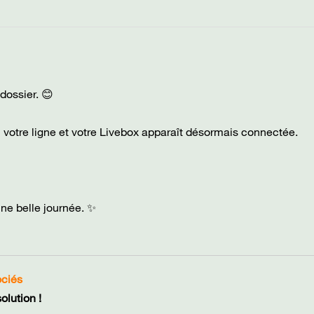
 dossier. 😊
bli votre ligne et votre Livebox apparaît désormais connectée.
une belle journée. ✨
ociés
lution !