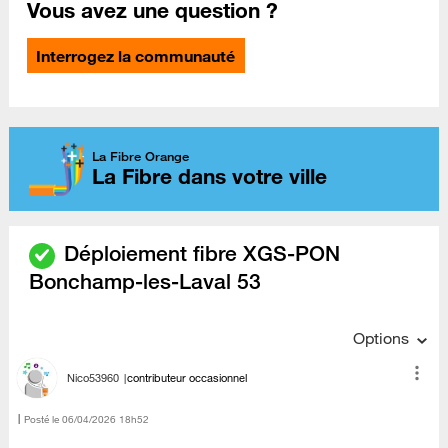
Vous avez une question ?
Interrogez la communauté
La Fibre Orange
La Fibre dans votre ville
Déploiement fibre XGS-PON
Bonchamp-les-Laval 53
Options
Nico53960
contributeur occasionnel
Posté le
‎06/04/2026
18h52