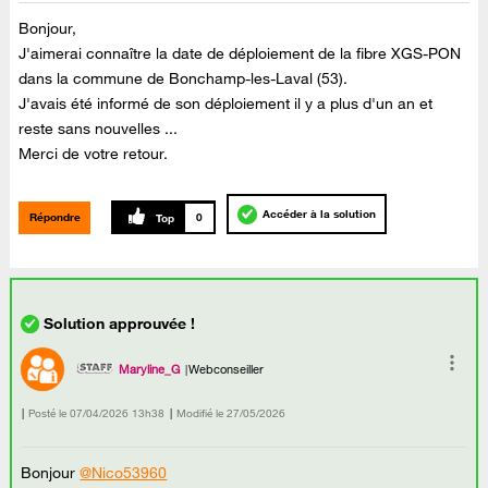
Bonjour,
J'aimerai connaître la date de déploiement de la fibre XGS-PON
dans la commune de Bonchamp-les-Laval (53).
J'avais été informé de son déploiement il y a plus d'un an et
reste sans nouvelles ...
Merci de votre retour.
Accéder à la solution
Répondre
0
Maryline_G
Webconseiller
Posté le
‎07/04/2026
13h38
Modifié le
27/05/2026
Bonjour
@Nico53960