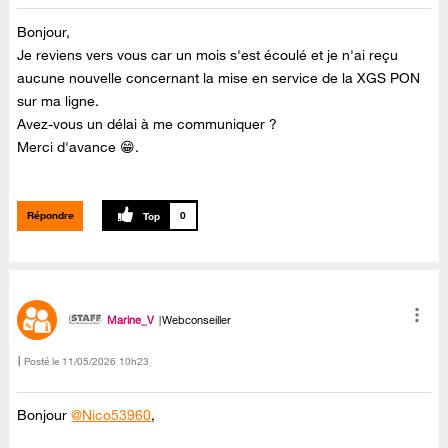
Bonjour,
Je reviens vers vous car un mois s'est écoulé et je n'ai reçu
aucune nouvelle concernant la mise en service de la XGS PON
sur ma ligne.
Avez-vous un délai à me communiquer ?
Merci d'avance 😁.
Répondre
0
Marine_V
Webconseiller
Posté le
‎11/05/2026
10h23
Bonjour
@Nico53960
,