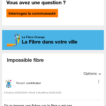
Vous avez une question ?
Interrogez la communauté
La Fibre Orange
La Fibre dans votre ville
Impossible fibre
Options
Tibouch
contributeur
Posté le
‎20/05/2026
19h49
Modifié le
20/05/2026
On m impose une flybox car la fibre n est pas