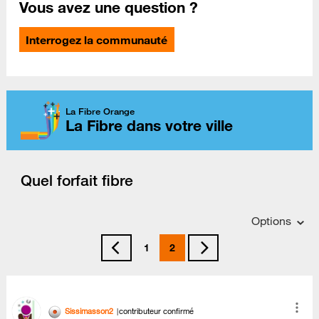
Vous avez une question ?
Interrogez la communauté
La Fibre Orange
La Fibre dans votre ville
Quel forfait fibre
Options
1
2
Sissimasson2
contributeur confirmé