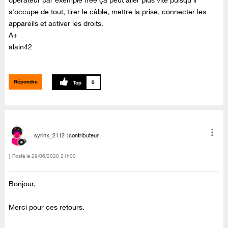
opérateur par exemple free çà peut aller plus vite puisqu'il
s'occupe de tout, tirer le câble, mettre la prise, connecter les
appareils et activer les droits.
A+
alain42
Répondre
0
syrinx_2112
contributeur
Posté le
‎29/06/2020
21h00
Bonjour,
Merci pour ces retours.