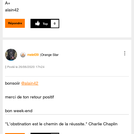
A+
alain42
Répondre
0
melet39
Orange Star
Posté le
‎26/06/2020
17h24
bonsoiir
@alain42
merci de ton retour positif
bon week-end
"L'obstination est le chemin de la réussite." Charlie Chaplin