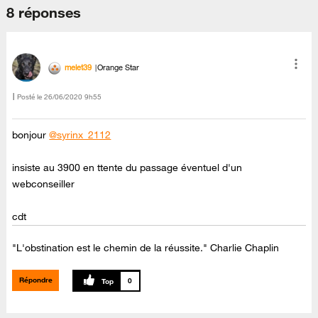
8 réponses
melet39
Orange Star
Posté le
‎26/06/2020
9h55
bonjour
@syrinx_2112
insiste au 3900 en ttente du passage éventuel d'un
webconseiller
cdt
"L'obstination est le chemin de la réussite." Charlie Chaplin
Répondre
0