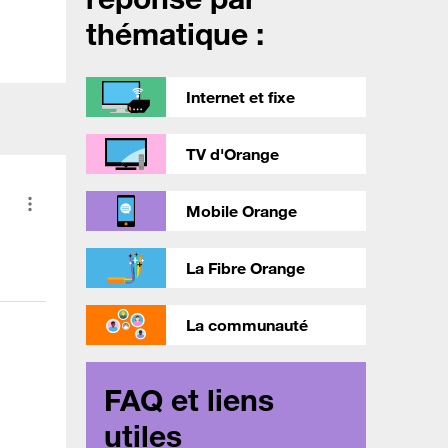
thématique :
Internet et fixe
TV d'Orange
Mobile Orange
La Fibre Orange
La communauté
FAQ et liens
utiles