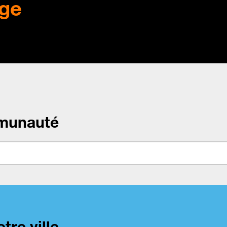
ge
munauté
tre ville