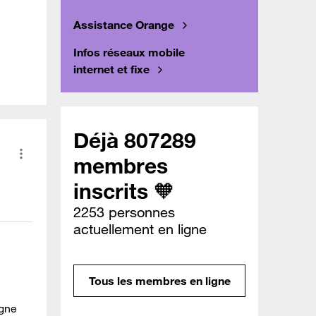
Assistance Orange
Infos réseaux mobile
internet et fixe
Déjà 807289
membres
inscrits 🧡
2253 personnes
actuellement en ligne
Tous les membres en ligne
igne