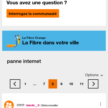
Vous avez une question ?
Interrogez la communauté
La Fibre Orange
La Fibre dans votre ville
panne internet
Options
1
…
7
8
9
10
11
Valentin__B
Webconseiller