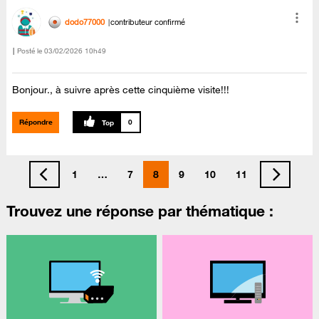
dodo77000
contributeur confirmé
Posté le
‎03/02/2026
10h49
Bonjour., à suivre après cette cinquième visite!!!
Répondre
0
1
…
7
8
9
10
11
Trouvez une réponse par thématique :