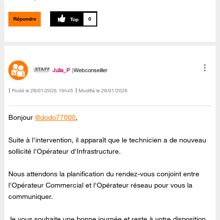
Répondre
0
Julia_P
Webconseiller
Posté le
‎28/01/2026
16h45
Modifié le
28/01/2026
Bonjour
@dodo77000
,
Suite à l'intervention, il apparaît que le technicien a de nouveau
sollicité l'Opérateur d'Infrastructure.
Nous attendons la planification du rendez-vous conjoint entre
l'Opérateur Commercial et l'Opérateur réseau pour vous la
communiquer.
Je vous souhaite une bonne journée et reste à votre disposition.