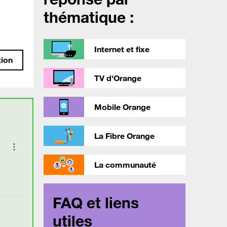
thématique :
Internet et fixe
tion
TV d'Orange
Mobile Orange
La Fibre Orange
La communauté
FAQ et liens
utiles