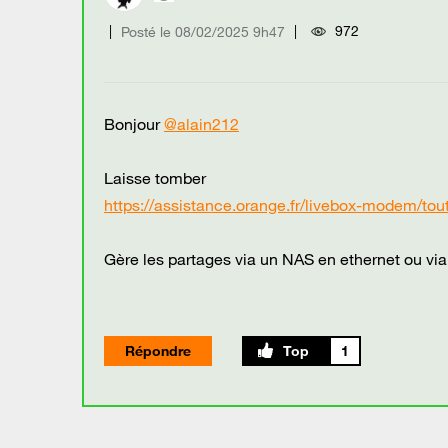
972
Posté le
‎08/02/2025
9h47
Bonjour
@alain212
Laisse tomber
https://assistance.orange.fr/livebox-modem/tout
Gère les partages via un NAS en ethernet ou via
Répondre
1