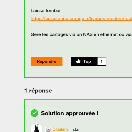
Laisse tomber
https://assistance.orange.fr/livebox-modem/tout
Gère les partages via un NAS en ethernet ou via
Répondre
1
1 réponse
Dibalam
star