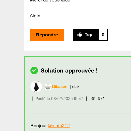
Alain
Répondre
0
Dibalam
star
971
Posté le
‎08/02/2025
9h47
Bonjour
@alain212