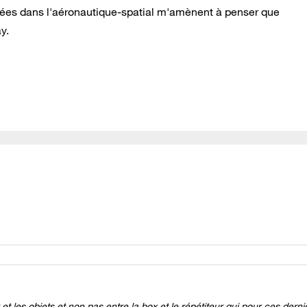
sées dans l'aéronautique-spatial m'amènent à penser que
y.
et les objets et non pas entre la box et le répétiteur qui pour ces derni