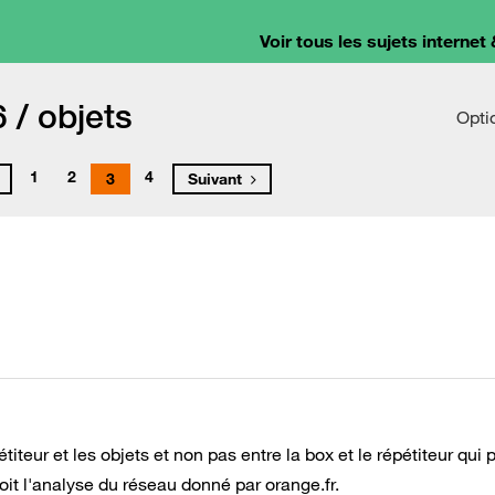
Voir tous les sujets internet 
 / objets
Opti
1
2
4
3
Suivant
iteur et les objets et non pas entre la box et le répétiteur qui 
it l'analyse du réseau donné par orange.fr.