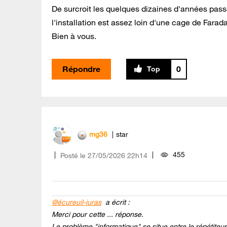
De surcroit les quelques dizaines d'années pas
l'installation est assez loin d'une cage de Farada
Bien à vous.
Répondre
0
mg36
star
455
Posté le
‎27/05/2026
22h14
@écureuil-juras
a écrit :
Merci pour cette ... réponse.
Le problème "informatique" se situe entre le répétiteur 