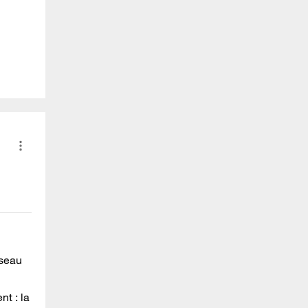
éseau
nt : la