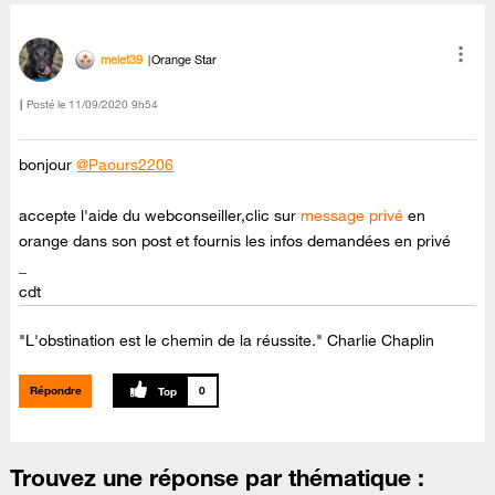
melet39
Orange Star
Posté le
‎11/09/2020
9h54
bonjour
@Paours2206
accepte l'aide du webconseiller,clic sur
message privé
en
orange dans son post et fournis les infos demandées en privé
_
cdt
"L'obstination est le chemin de la réussite." Charlie Chaplin
Répondre
0
Trouvez une réponse par thématique :