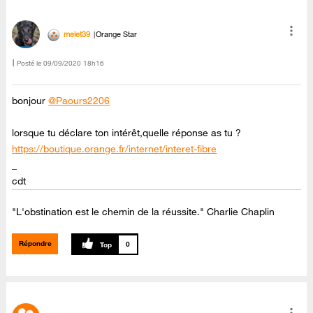
melet39
Orange Star
Posté le
‎09/09/2020
18h16
bonjour
@Paours2206
lorsque tu déclare ton intérêt,quelle réponse as tu ?
https://boutique.orange.fr/internet/interet-fibre
_
cdt
"L'obstination est le chemin de la réussite." Charlie Chaplin
Répondre
0