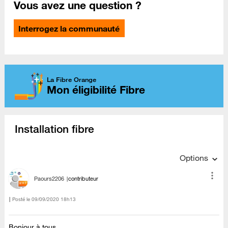
Vous avez une question ?
Interrogez la communauté
La Fibre Orange
Mon éligibilité Fibre
Installation fibre
Options
Paours2206
contributeur
Posté le
‎09/09/2020
18h13
Bonjour à tous,