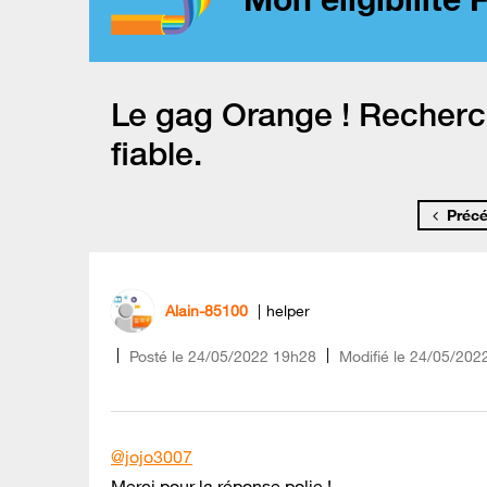
Le gag Orange ! Recherc
fiable.
Préc
Alain-85100
helper
Posté le
‎24/05/2022
19h28
Modifié le
24/05/202
@jojo3007
Merci pour la réponse polie !