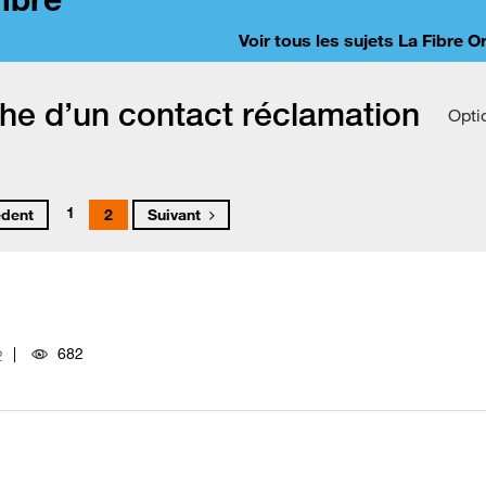
Voir tous les sujets La Fibre 
he d’un contact réclamation
Opti
1
édent
2
Suivant
682
2