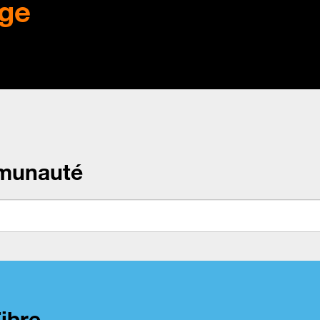
ge
munauté
Fibre