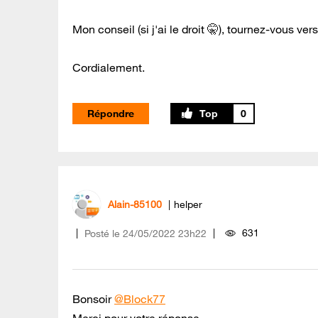
Mon conseil (si j'ai le droit 🤫), tournez-vous ve
Cordialement.
Répondre
0
Alain-85100
helper
631
Posté le
‎24/05/2022
23h22
Bonsoir
@Block77