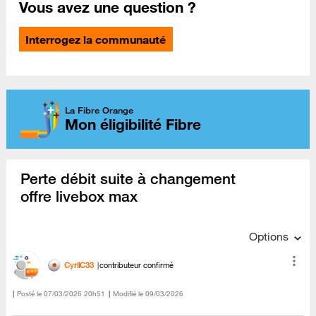
Vous avez une question ?
Interrogez la communauté
La Fibre Orange
Mon éligibilité Fibre
Perte débit suite à changement
offre livebox max
Options
CyrilC33
contributeur confirmé
Posté le
‎07/03/2026
20h51
Modifié le
09/03/2026