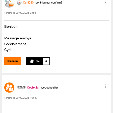
CyrilC33
contributeur confirmé
Posté le
‎09/03/2026
9h56
Bonjour,
Message envoyé.
Cordialement,
Cyril
Répondre
0
Cecile_M
Webconseiller
Posté le
‎09/03/2026
10h57