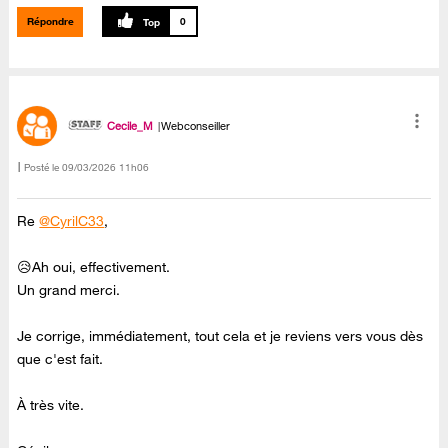
Répondre
0
Cecile_M
Webconseiller
Posté le
‎09/03/2026
11h06
Re
@CyrilC33
,
😥Ah oui, effectivement.
Un grand merci.
Je corrige, immédiatement, tout cela et je reviens vers vous dès
que c'est fait.
À très vite.