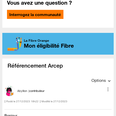
Vous avez une question ?
Interrogez la communauté
La Fibre Orange
Mon éligibilité Fibre
Référencement Arcep
Options
Abyllion
contributeur
Posté le
‎27/12/2023
18h22
Modifié le
27/12/2023
Bonjour,