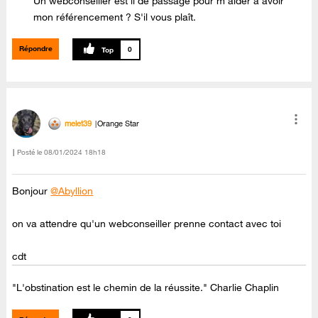
Un webconseiller est il de passage pour m'aider à avoir
mon référencement ? S'il vous plaît.
Répondre
0
melet39
Orange Star
Posté le
‎08/01/2024
18h18
Bonjour
@Abyllion
on va attendre qu'un webconseiller prenne contact avec toi
cdt
"L'obstination est le chemin de la réussite." Charlie Chaplin