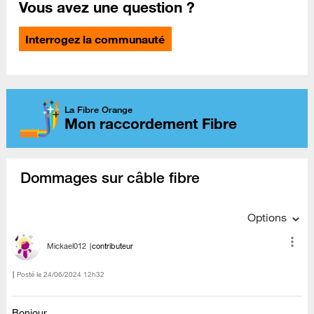
Vous avez une question ?
Interrogez la communauté
La Fibre Orange
Mon raccordement Fibre
Dommages sur câble fibre
Options
Mickael012
contributeur
Posté le
‎24/06/2024
12h32
Bonjour