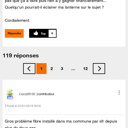
pas que ça à faire puis rien à y gagner financièrement...
Quelqu'un pourrait-il éclairer ma lanterne sur le sujet ?
Cordialement
Répondre
0
119 réponses
1
2
3
…
12
Coco28130
contributeur
Posté le
‎22/01/2019
9h20
Gros problème fibre installé dans ma commune par sfr depuis
plus de deux ans