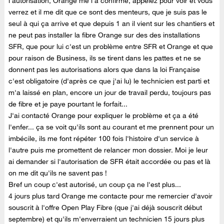
l'autorisation, Orange me l'a confirmé, appelez pour voir et vous
verrez et il me dit que ce sont des menteurs, que je suis pas le
seul à qui ça arrive et que depuis 1 an il vient sur les chantiers et
ne peut pas installer la fibre Orange sur des des installations
SFR, que pour lui c'est un problème entre SFR et Orange et que
pour raison de Business, ils se tirent dans les pattes et ne se
donnent pas les autorisations alors que dans la loi Française
c'est obligatoire (d'après ce que j'ai lu) le technicien est parti et
m'a laissé en plan, encore un jour de travail perdu, toujours pas
de fibre et je paye pourtant le forfait...
J'ai contacté Orange pour expliquer le problème et ça a été
l'enfer... ça se voit qu'ils sont au courant et me prennent pour un
imbécile, ils me font répéter 100 fois l'histoire d'un service à
l'autre puis me promettent de relancer mon dossier. Moi je leur
ai demander si l'autorisation de SFR était accordée ou pas et là
on me dit qu'ils ne savent pas !
Bref un coup c'est autorisé, un coup ça ne l'est plus...
4 jours plus tard Orange me contacte pour me remercier d'avoir
souscrit à l'offre Open Play Fibre (que j'ai déjà souscrit début
septembre) et qu'ils m'enverraient un technicien 15 jours plus