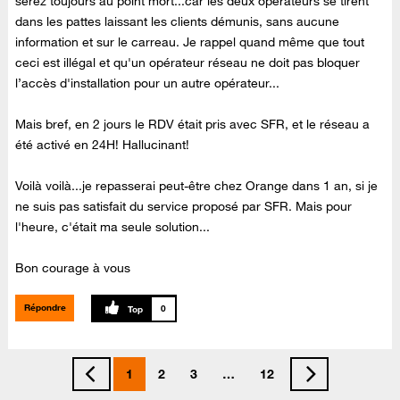
serez toujours au point mort...car les deux opérateurs se tirent
dans les pattes laissant les clients démunis, sans aucune
information et sur le carreau. Je rappel quand même que tout
ceci est illégal et qu'un opérateur réseau ne doit pas bloquer
l’accès d'installation pour un autre opérateur...
Mais bref, en 2 jours le RDV était pris avec SFR, et le réseau a
été activé en 24H! Hallucinant!
Voilà voilà...je repasserai peut-être chez Orange dans 1 an, si je
ne suis pas satisfait du service proposé par SFR. Mais pour
l'heure, c'était ma seule solution...
Bon courage à vous
Répondre
0
1
2
3
…
12