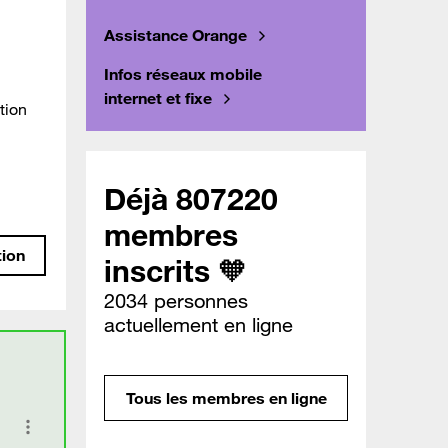
Assistance Orange
Infos réseaux mobile
internet et fixe
tion
Déjà 807220
membres
tion
inscrits 🧡
2034 personnes
actuellement en ligne
Tous les membres en ligne