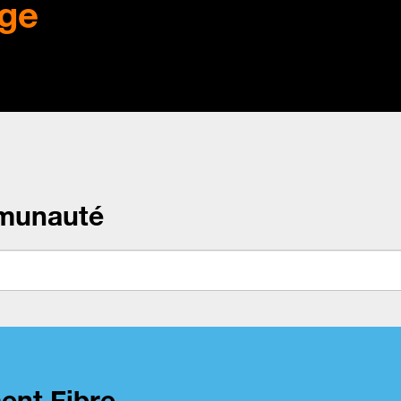
ge
munauté
ent Fibre