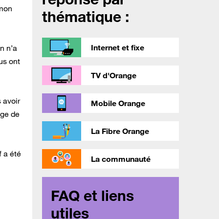
 mon
thématique :
Internet et fixe
n n’a
us ont
TV d'Orange
 avoir
Mobile Orange
nge de
La Fibre Orange
 a été
La communauté
FAQ et liens
utiles