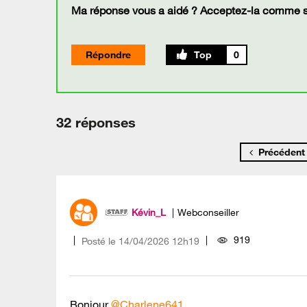
Ma réponse vous a aidé ? Acceptez-la comme so
Répondre
0
32 réponses
Précédent
Kévin_L
Webconseiller
919
Posté le
‎14/04/2026
12h19
Bonjour
@Charlene641
,