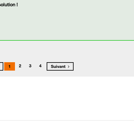
lution !
2
3
4
1
Suivant