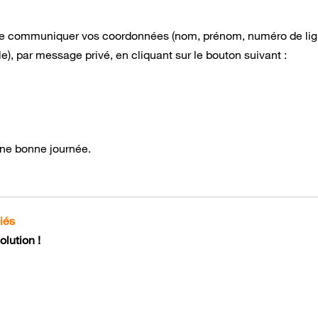
 à me communiquer vos coordonnées (nom, prénom, numéro de li
), par message privé, en cliquant sur le bouton suivant :
 une bonne journée.
iés
lution !