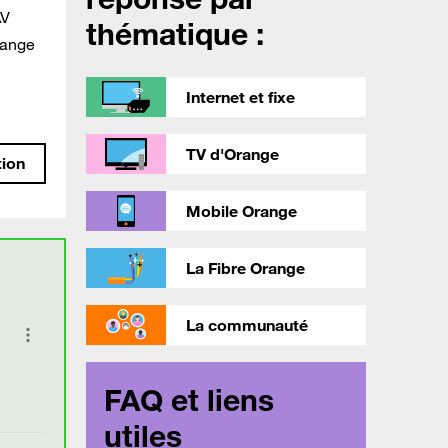
AV
thématique :
range
Internet et fixe
TV d'Orange
tion
Mobile Orange
La Fibre Orange
La communauté
FAQ et liens
utiles