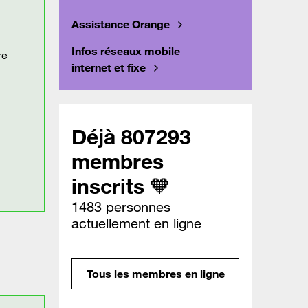
Assistance Orange
Infos réseaux mobile
re
internet et fixe
Déjà 807293
membres
inscrits 🧡
1483 personnes
actuellement en ligne
Tous les membres en ligne