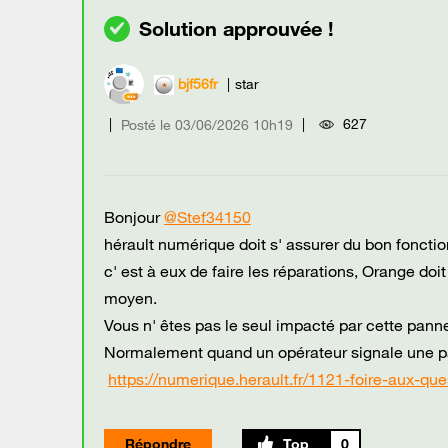
bjf56fr
star
627
Posté le
‎03/06/2026
10h19
Bonjour
@Stef34150
hérault numérique doit s' assurer du bon fonct
c' est à eux de faire les réparations, Orange do
moyen.
Vous n' êtes pas le seul impacté par cette panne, 
Normalement quand un opérateur signale une pann
https://numerique.herault.fr/1121-foire-aux-q
Répondre
0