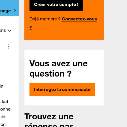
Créer votre compte !
Orange
Déjà membre ?
Connectez-vous
>
ons
Vous avez une
question ?
in.
Interrogez la communauté
r
fait
rsonne
Trouvez une
uis
réponse par
mon