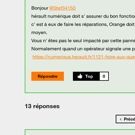
Bonjour
@Stef34150
hérault numérique doit s' assurer du bon fonct
c' est à eux de faire les réparations, Orange do
moyen.
Vous n' êtes pas le seul impacté par cette panne, 
Normalement quand un opérateur signale une pann
https://numerique.herault.fr/1121-foire-aux-q
Répondre
0
13 réponses
Préc