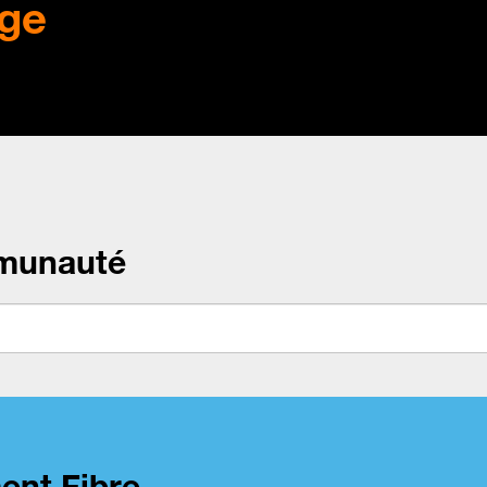
ge
munauté
ent Fibre