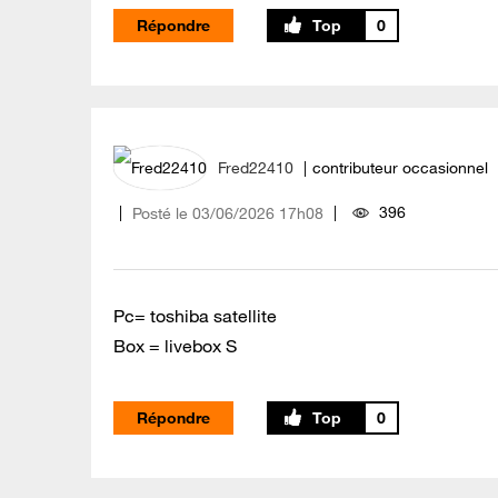
Répondre
0
Fred22410
contributeur occasionnel
396
Posté le
‎03/06/2026
17h08
Pc= toshiba satellite
Box = livebox S
Répondre
0