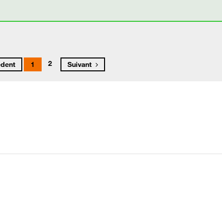
2
édent
1
Suivant