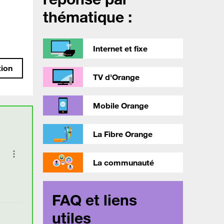
thématique :
Internet et fixe
tion
TV d'Orange
Mobile Orange
La Fibre Orange
La communauté
FAQ et liens
utiles