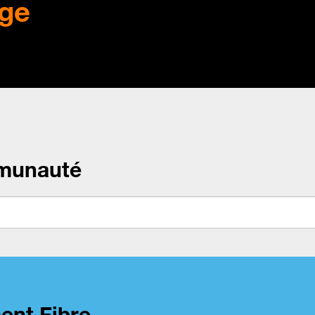
ge
munauté
ent Fibre