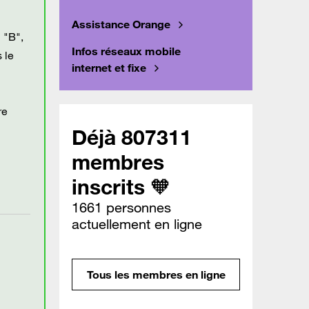
Assistance Orange
 "B",
Infos réseaux mobile
 le
internet et fixe
re
Déjà 807311
membres
inscrits 🧡
1661 personnes
actuellement en ligne
Tous les membres en ligne