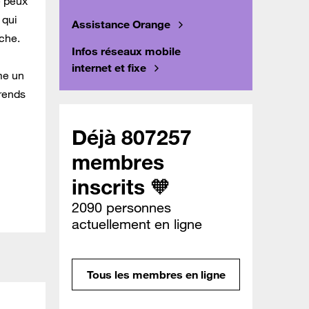
e peux
 qui
Assistance Orange
che.
Infos réseaux mobile
internet et fixe
me un
prends
Déjà 807257
membres
inscrits 🧡
2090 personnes
actuellement en ligne
Tous les membres en ligne