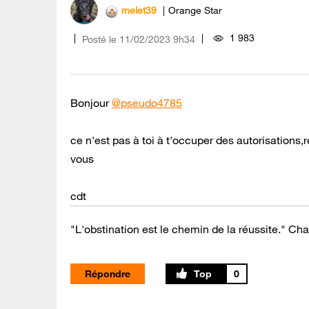
melet39
Orange Star
1 983
Posté le
‎11/02/2023
9h34
Bonjour
@pseudo4785
ce n'est pas à toi à t'occuper des autorisations,
vous
cdt
"L'obstination est le chemin de la réussite." Cha
Répondre
0