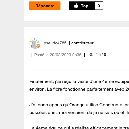
Répondre
0
pseudo4785
contributeur
1 819
Posté le
‎20/02/2023
9h36
Finalement, j'ai reçu la visite d'une 4eme équi
environ. La fibre fonctionne parfaitement avec 2
J'ai donc appris qu'Orange utilise Constructel c
passées chez moi venaient de je ne sais où et il
La 4eme équipe qui a réalisé efficacement le trav