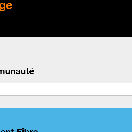
ge
munauté
ent Fibre