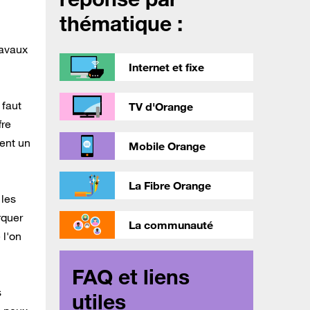
thématique :
ravaux
Internet et fixe
 faut
TV d'Orange
fre
xent un
Mobile Orange
La Fibre Orange
 les
rquer
La communauté
 l'on
FAQ et liens
s
utiles