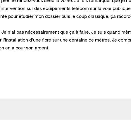
je prenne rendez-vous avec la voirie. Je fais remarquer que je n
 intervention sur des équipements télécom sur la voie publique
te pour étudier mon dossier puis le coup classique, ça raccro
dre. Je n'ai pas nécessairement que ça à faire. Je suis quand mê
r l'installation d'une fibre sur une centaine de mètres. Je com
on en a pour son argent.