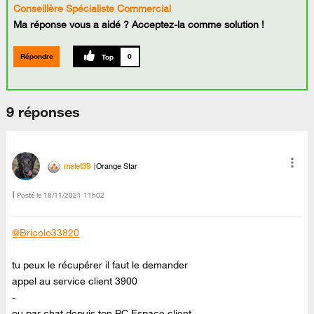
Conseillère Spécialiste Commercial
Ma réponse vous a aidé ? Acceptez-la comme solution !
Répondre
0
9 réponses
melet39
Orange Star
Posté le
‎18/11/2021
11h02
@Bricolo33820
tu peux le récupérer il faut le demander
appel au service client 3900
-
ou par chat depuis ton PC Espace client