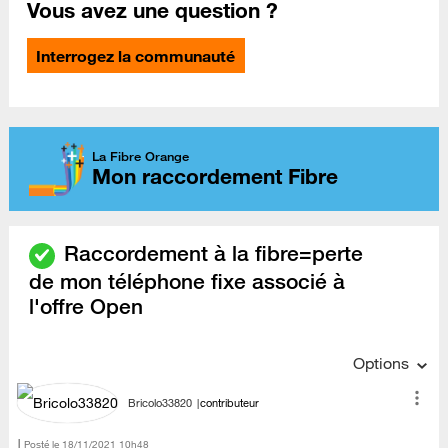
Vous avez une question ?
Interrogez la communauté
La Fibre Orange
Mon raccordement Fibre
Raccordement à la fibre=perte
de mon téléphone fixe associé à
l'offre Open
Options
Bricolo33820
contributeur
Posté le
‎18/11/2021
10h48