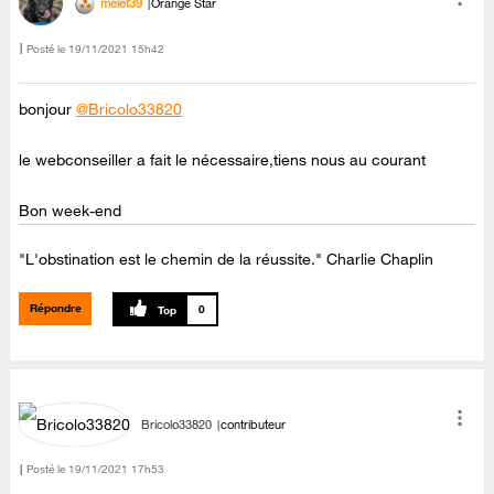
melet39
Orange Star
Posté le
‎19/11/2021
15h42
bonjour
@Bricolo33820
le webconseiller a fait le nécessaire,tiens nous au courant
Bon week-end
"L'obstination est le chemin de la réussite." Charlie Chaplin
Répondre
0
Bricolo33820
contributeur
Posté le
‎19/11/2021
17h53