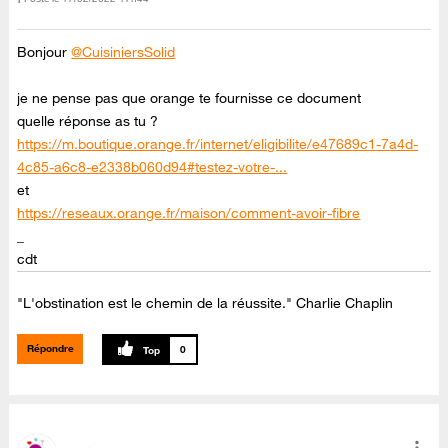
Bonjour
@CuisiniersSolid
je ne pense pas que orange te fournisse ce document
quelle réponse as tu ?
https://m.boutique.orange.fr/internet/eligibilite/e47689c1-7a4d-
4c85-a6c8-e2338b060d94#testez-votre-...
et
https://reseaux.orange.fr/maison/comment-avoir-fibre
_
cdt
"L'obstination est le chemin de la réussite." Charlie Chaplin
Répondre
0