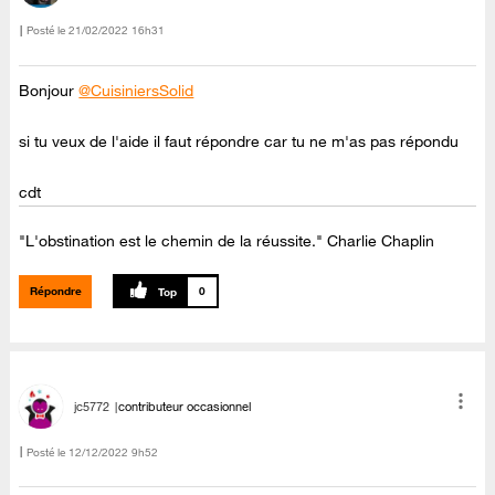
Posté le
‎21/02/2022
16h31
Bonjour
@CuisiniersSolid
si tu veux de l'aide il faut répondre car tu ne m'as pas répondu
cdt
"L'obstination est le chemin de la réussite." Charlie Chaplin
Répondre
0
jc5772
contributeur occasionnel
Posté le
‎12/12/2022
9h52