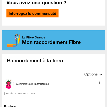
Vous avez une question ?
Interrogez la communauté
La Fibre Orange
Mon raccordement Fibre
Raccordement à la fibre
Options
CuisiniersSolid
contributeur
Posté le
‎17/02/2022
16h56
Bonjour,