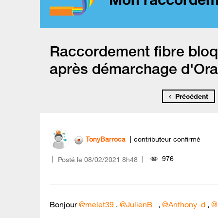
Raccordement fibre bloq
après démarchage d'Or
Précédent
TonyBarroca
contributeur confirmé
976
Posté le
‎08/02/2021
8h48
Bonjour
@melet39
,
@JulienB_
,
@Anthony_d
,
@