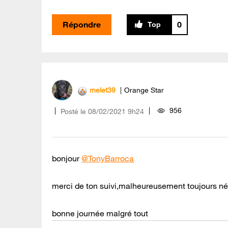
Répondre
0
melet39
Orange Star
956
Posté le
‎08/02/2021
9h24
bonjour
@TonyBarroca
merci de ton suivi,malheureusement toujours né
bonne journée malgré tout