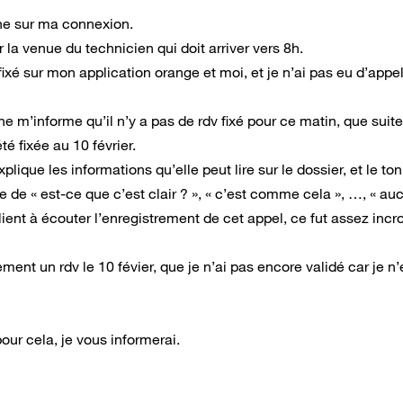
rne sur ma connexion.
 la venue du technicien qui doit arriver vers 8h.
fixé sur mon application orange et moi, et je n’ai pas eu d’appe
nne m’informe qu’il n’y a pas de rdv fixé pour ce matin, que suite
é fixée au 10 février.
ique les informations qu’elle peut lire sur le dossier, et le ton 
e de « est-ce que c’est clair ? », « c’est comme cela », …, « au
lient à écouter l’enregistrement de cet appel, ce fut assez incr
lement un rdv le 10 févier, que je n’ai pas encore validé car je n
our cela, je vous informerai.