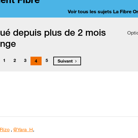
Voir tous les sujets La Fibre 
ué depuis plus de 2 mois
Opti
ange
1
2
3
5
4
Suivant
Rizo
,
@Yara_H
,