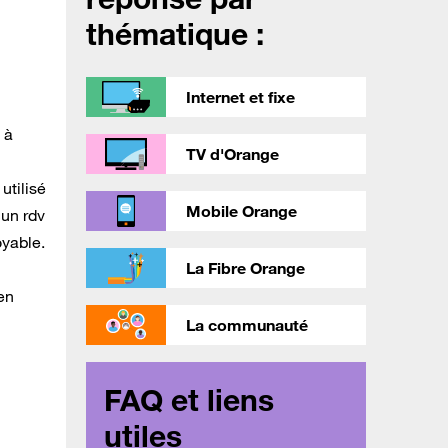
thématique :
l
Internet et fixe
 à
TV d'Orange
utilisé
Mobile Orange
cun rdv
oyable.
La Fibre Orange
’en
La communauté
FAQ et liens
utiles