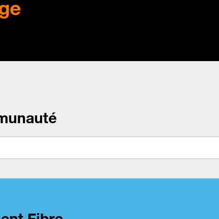
ge
munauté
ent Fibre