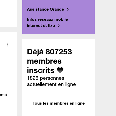
Assistance Orange
Infos réseaux mobile
internet et fixe
Déjà 807253
membres
inscrits 🧡
1826 personnes
actuellement en ligne
ommé
Tous les membres en ligne