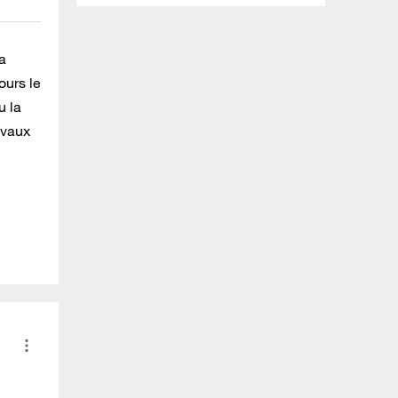
a
ours le
u la
avaux