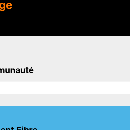
ge
munauté
ent Fibre