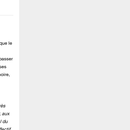
que le
 passer
 ses
oire,
rès
, aux
l du
fectif