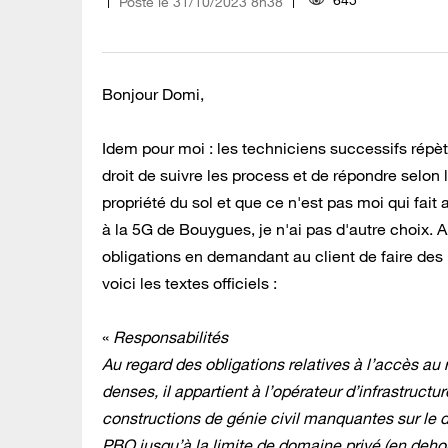
645
Posté le
‎31/10/2023
8h38
Bonjour Domi,
Idem pour moi : les techniciens successifs répè
droit de suivre les process et de répondre selon
propriété du sol et que ce n'est pas moi qui fait a
à la 5G de Bouygues, je n'ai pas d'autre choix. 
obligations en demandant au client de faire des 
voici les textes officiels :
«
Responsabilités
Au regard des obligations relatives à l’accès a
denses, il appartient à l’opérateur d’infrastructu
constructions de génie civil manquantes sur le 
PBO jusqu’à la limite de domaine privé (en dehors