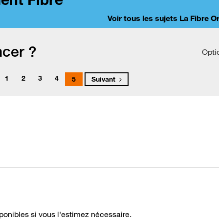
Voir tous les sujets La Fibre 
ncer ?
Opti
1
2
3
4
5
Suivant
ponibles si vous l'estimez nécessaire.