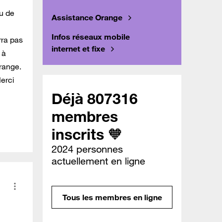
eu de
Assistance Orange
Infos réseaux mobile
rra pas
internet et fixe
 à
Orange.
erci
Déjà 807316
membres
inscrits 🧡
2024 personnes
actuellement en ligne
Tous les membres en ligne