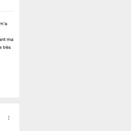
 m'a
sant ma
e très