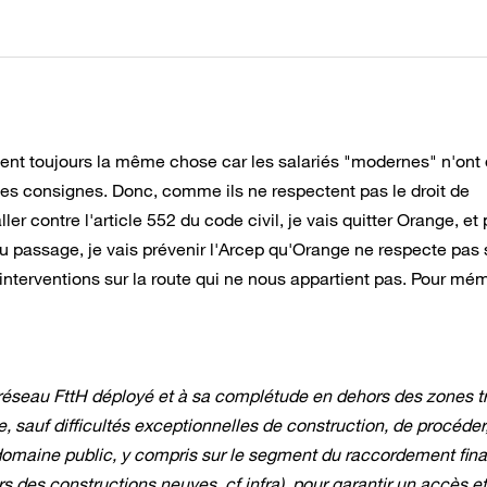
tent toujours la même chose car les salariés "modernes" n'ont 
 les consignes. Donc, comme ils ne respectent pas le droit de
ller contre l'article 552 du code civil, je vais quitter Orange, et
Au passage, je vais prévenir l'Arcep qu'Orange ne respecte pas
interventions sur la route qui ne nous appartient pas. Pour mém
u réseau FttH déployé et à sa complétude en dehors des zones t
re, sauf difficultés exceptionnelles de construction, de procéder
domaine public, y compris sur le segment du raccordement fina
 des constructions neuves, cf infra), pour garantir un accès ef