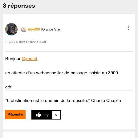
3 réponses
melet39
Orange Star
Posté le
‎09/11/2022
17h48
Bonjour
@jmp54
en attente d'un webconseiller de passage insiste au 3900
cdt
"L'obstination est le chemin de la réussite." Charlie Chaplin
Répondre
0