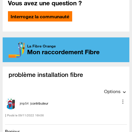
Vous avez une question ?
Interrogez la communauté
La Fibre Orange
Mon raccordement Fibre
problème installation fibre
Options
jmp54
contributeur
Posté le
‎09/11/2022
16h56
Bonjour,