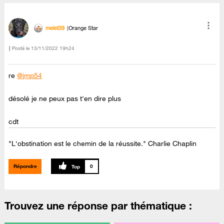
melet39
Orange Star
Posté le
‎13/11/2022
19h24
re
@jmp54
désolé je ne peux pas t'en dire plus
cdt
"L'obstination est le chemin de la réussite." Charlie Chaplin
Répondre
0
Trouvez une réponse par thématique :