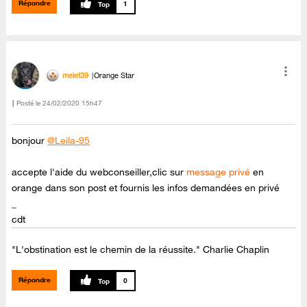
Répondre
1
melet39
Orange Star
Posté le
‎24/02/2020
15h47
bonjour
@Leila-95
accepte l'aide du webconseiller,clic sur
message privé
en
orange dans son post et fournis les infos demandées en privé
_
cdt
"L'obstination est le chemin de la réussite." Charlie Chaplin
Répondre
0