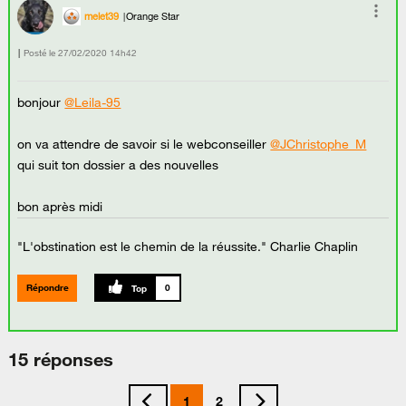
melet39
Orange Star
Posté le
‎27/02/2020
14h42
bonjour
@Leila-95
on va attendre de savoir si le webconseiller
@JChristophe_M
qui suit ton dossier a des nouvelles
bon après midi
"L'obstination est le chemin de la réussite." Charlie Chaplin
Répondre
0
15 réponses
1
2