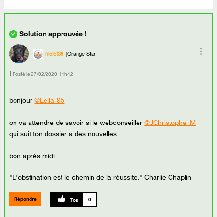
melet39
Orange Star
Posté le
‎27/02/2020
14h42
bonjour
@Leila-95
on va attendre de savoir si le webconseiller
@JChristophe_M
qui suit ton dossier a des nouvelles
bon après midi
"L'obstination est le chemin de la réussite." Charlie Chaplin
Répondre
0