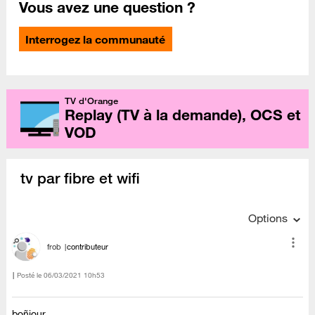
Vous avez une question ?
Interrogez la communauté
TV d'Orange
Replay (TV à la demande), OCS et
VOD
tv par fibre et wifi
Options
frob
contributeur
Posté le
‎06/03/2021
10h53
boñjour