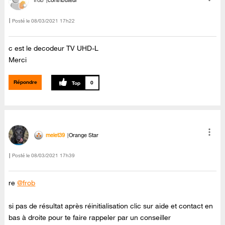
frob
contributeur
Posté le
‎08/03/2021
17h22
c est le decodeur TV UHD-L
Merci
Répondre
0
melet39
Orange Star
Posté le
‎08/03/2021
17h39
re
@frob
si pas de résultat après réinitialisation clic sur aide et contact en
bas à droite pour te faire rappeler par un conseiller