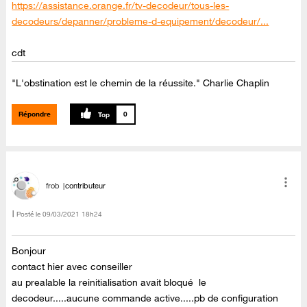
https://assistance.orange.fr/tv-decodeur/tous-les-
decodeurs/depanner/probleme-d-equipement/decodeur/...
cdt
"L'obstination est le chemin de la réussite." Charlie Chaplin
Répondre
0
frob
contributeur
Posté le
‎09/03/2021
18h24
Bonjour
contact hier avec conseiller
au prealable la reinitialisation avait bloqué le
decodeur.....aucune commande active.....pb de configuration