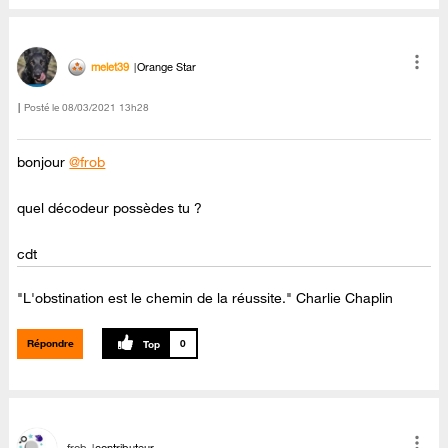
melet39
Orange Star
Posté le
‎08/03/2021
13h28
bonjour
@frob
quel décodeur possèdes tu ?
cdt
"L'obstination est le chemin de la réussite." Charlie Chaplin
Répondre
0