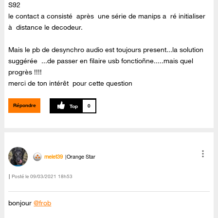
S92
le contact a consisté après une série de manips a ré initialiser
à distance le decodeur.
Mais le pb de desynchro audio est toujours present...la solution
suggérée ...de passer en filaire usb fonctioñne.....mais quel
progrès !!!!
merci de ton intérêt pour cette question
Répondre
0
melet39
Orange Star
Posté le
‎09/03/2021
18h53
bonjour
@frob