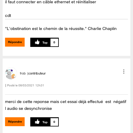
il faut connecter en câble ethernet et réinitialiser
cdt
"L'obstination est le chemin de la réussite." Charlie Chaplin
Répondre
0
frob
contributeur
Posté le
‎08/03/2021
12h31
merci de cette reponse mais cet essai déjà effectué est négatif
l audio se desynchronise
Répondre
0