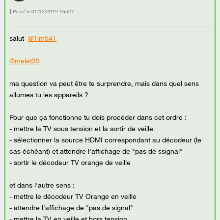
Posté le
‎01/12/2019
16h27
salut
@Tim541
@melet39
ma question va peut être te surprendre, mais dans quel sens
allumes tu les appareils ?
Pour que ça fonctionne tu dois procéder dans cet ordre :
- mettre la TV sous tension et la sortir de veille
- sélectionner la source HDMI correspondant au décodeur (le
cas échéant) et attendre l'affichage de "pas de ssignal"
- sortir le décodeur TV orange de veille
et dans l'autre sens :
- mettre le décodeur TV Orange en veille
- attendre l'affichage de "pas de signal"
- mettre la TV en veille et hors tension