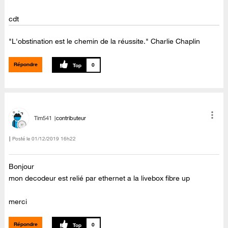
cdt
"L'obstination est le chemin de la réussite." Charlie Chaplin
Répondre
0
Tim541
contributeur
Posté le
‎01/12/2019
16h22
Bonjour
mon decodeur est relié par ethernet a la livebox fibre up
merci
Répondre
0