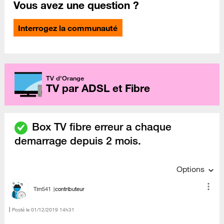
Vous avez une question ?
Interrogez la communauté
TV d'Orange
TV par ADSL et Fibre
Box TV fibre erreur a chaque
demarrage depuis 2 mois.
Options
Tim541
contributeur
Posté le
‎01/12/2019
14h31