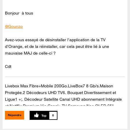
Bonjour à tous
@Gounzo
Avez-vous essayé de désinstaller l'application de la TV
d'Orange, et de la réinstaller, car cela peut être lié à une
mauvaise MAJ de celle-ci ?
Cdt
Livebox Max Fibre+Mobile 200Go.LiveBox7 8 Gb/s.Maison
Protegée.2 Décodeurs UHD TV6. Bouquet Divertissement et
Ligue1 +;. Décodeur Satellite Canal UHD abonnement Intégrale
et Netlflix Premium Via Canal+.TV Samsung Neo QLED 65"
65QN90C Dolby Atmos,Barre de son Samsung Dolby Atmos ,Kit
Répondre
0
enceintes arrières Samsung,sans fil SWA-9500S ,Dolby Atmos.