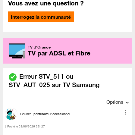
Vous avez une question ?
Interrogez la communauté
TV d'Orange
TV par ADSL et Fibre
Erreur STV_511 ou
STV_AUT_025 sur TV Samsung
Options
Gounzo
contributeur occasionnel
Posté le
‎03/06/2026
22h27