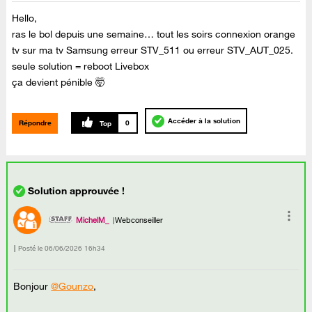
Hello,
ras le bol depuis une semaine… tout les soirs connexion orange
tv sur ma tv Samsung erreur STV_511 ou erreur STV_AUT_025.
seule solution = reboot Livebox
ça devient pénible 🤯
Accéder à la solution
Répondre
0
MichelM_
Webconseiller
Posté le
‎06/06/2026
16h34
Bonjour
@Gounzo
,