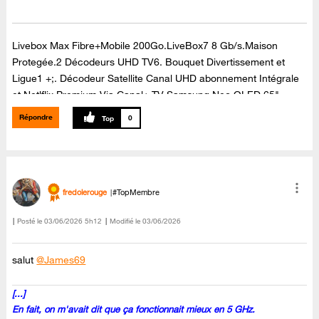
Livebox Max Fibre+Mobile 200Go.LiveBox7 8 Gb/s.Maison
Protegée.2 Décodeurs UHD TV6. Bouquet Divertissement et
Ligue1 +;. Décodeur Satellite Canal UHD abonnement Intégrale
et Netlflix Premium Via Canal+.TV Samsung Neo QLED 65"
65QN90C Dolby Atmos,Barre de son Samsung Dolby Atmos ,Kit
Répondre
0
enceintes arrières Samsung,sans fil SWA-9500S ,Dolby Atmos.
fredolerouge
#TopMembre
Posté le
‎03/06/2026
5h12
Modifié le
03/06/2026
salut
@James69
[...]
En fait, on m'avait dit que ça fonctionnait mieux en 5 GHz.