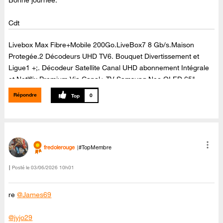
Cdt
Livebox Max Fibre+Mobile 200Go.LiveBox7 8 Gb/s.Maison
Protegée.2 Décodeurs UHD TV6. Bouquet Divertissement et
Ligue1 +;. Décodeur Satellite Canal UHD abonnement Intégrale
et Netlflix Premium Via Canal+.TV Samsung Neo QLED 65"
65QN90C Dolby Atmos,Barre de son Samsung Dolby Atmos ,Kit
Répondre
0
enceintes arrières Samsung,sans fil SWA-9500S ,Dolby Atmos.
fredolerouge
#TopMembre
Posté le
‎03/06/2026
10h01
re
@James69
@jyjo29