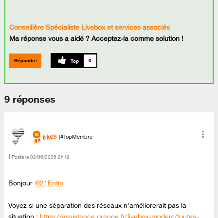
Conseillère Spécialiste Livebox et services associés
Ma réponse vous a aidé ? Acceptez-la comme solution !
Répondre
0
9 réponses
jyjo29
#TopMembre
Posté le
‎02/06/2026
9h19
Bonjour
@21Entin
Voyez si une séparation des réseaux n'améliorerait pas la
situation :
https://assistance.orange.fr/livebox-modem/toutes-