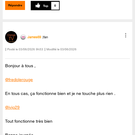
Répondre
0
James69
fan
Posté le
‎03/06/2026
9h53
Modifié le
03/06/2026
Bonjour à tous ,
@fredolerouge
En tous cas, ça fonctionne bien et je ne touche plus rien .
@jyjo29
Tout fonctionne très bien
Bonne journée.