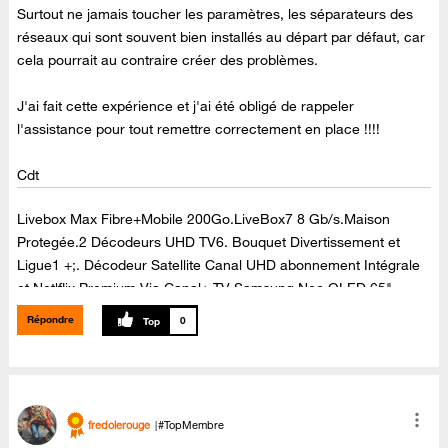
Surtout ne jamais toucher les paramètres, les séparateurs des
réseaux qui sont souvent bien installés au départ par défaut, car
cela pourrait au contraire créer des problèmes.
J'ai fait cette expérience et j'ai été obligé de rappeler
l'assistance pour tout remettre correctement en place !!!!
Cdt
Livebox Max Fibre+Mobile 200Go.LiveBox7 8 Gb/s.Maison
Protegée.2 Décodeurs UHD TV6. Bouquet Divertissement et
Ligue1 +;. Décodeur Satellite Canal UHD abonnement Intégrale
et Netlflix Premium Via Canal+.TV Samsung Neo QLED 65"
65QN90C Dolby Atmos,Barre de son Samsung Dolby Atmos ,Kit
Répondre
0
enceintes arrières Samsung,sans fil SWA-9500S ,Dolby Atmos.
fredolerouge
#TopMembre