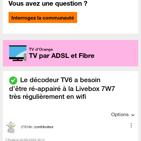
Vous avez une question ?
Interrogez la communauté
TV d'Orange
TV par ADSL et Fibre
Le décodeur TV6 a besoin
d’être ré-appairé à la Livebox 7W7
très régulièrement en wifi
Options
21Entin
contributeur
Posté le
‎02/06/2026
9h12