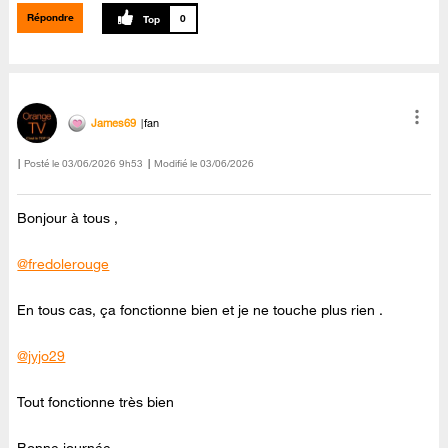
Répondre
0
James69
fan
Posté le
‎03/06/2026
9h53
Modifié le
03/06/2026
Bonjour à tous ,
@fredolerouge
En tous cas, ça fonctionne bien et je ne touche plus rien .
@jyjo29
Tout fonctionne très bien
Bonne journée.