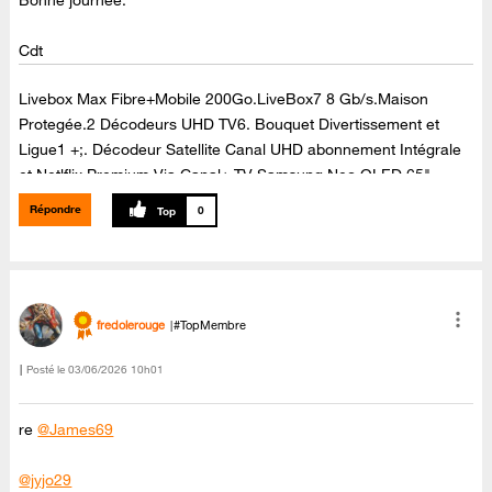
Cdt
Livebox Max Fibre+Mobile 200Go.LiveBox7 8 Gb/s.Maison
Protegée.2 Décodeurs UHD TV6. Bouquet Divertissement et
Ligue1 +;. Décodeur Satellite Canal UHD abonnement Intégrale
et Netlflix Premium Via Canal+.TV Samsung Neo QLED 65"
65QN90C Dolby Atmos,Barre de son Samsung Dolby Atmos ,Kit
Répondre
0
enceintes arrières Samsung,sans fil SWA-9500S ,Dolby Atmos.
fredolerouge
#TopMembre
Posté le
‎03/06/2026
10h01
re
@James69
@jyjo29