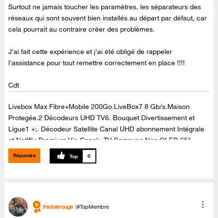
Surtout ne jamais toucher les paramètres, les séparateurs des
réseaux qui sont souvent bien installés au départ par défaut, car
cela pourrait au contraire créer des problèmes.
J'ai fait cette expérience et j'ai été obligé de rappeler
l'assistance pour tout remettre correctement en place !!!!
Cdt
Livebox Max Fibre+Mobile 200Go.LiveBox7 8 Gb/s.Maison
Protegée.2 Décodeurs UHD TV6. Bouquet Divertissement et
Ligue1 +;. Décodeur Satellite Canal UHD abonnement Intégrale
et Netlflix Premium Via Canal+.TV Samsung Neo QLED 65"
65QN90C Dolby Atmos,Barre de son Samsung Dolby Atmos ,Kit
Répondre
0
enceintes arrières Samsung,sans fil SWA-9500S ,Dolby Atmos.
fredolerouge
#TopMembre