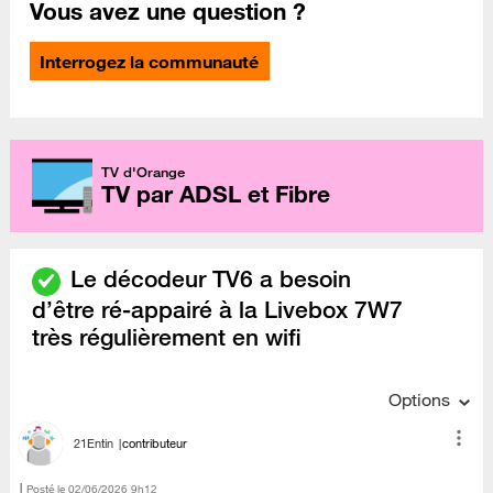
Vous avez une question ?
Interrogez la communauté
TV d'Orange
TV par ADSL et Fibre
Le décodeur TV6 a besoin
d’être ré-appairé à la Livebox 7W7
très régulièrement en wifi
Options
21Entin
contributeur
Posté le
‎02/06/2026
9h12