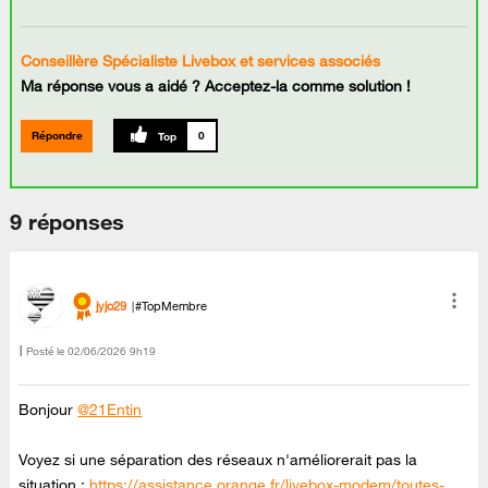
Conseillère Spécialiste Livebox et services associés
Ma réponse vous a aidé ? Acceptez-la comme solution !
Répondre
0
9 réponses
jyjo29
#TopMembre
Posté le
‎02/06/2026
9h19
Bonjour
@21Entin
Voyez si une séparation des réseaux n'améliorerait pas la
situation :
https://assistance.orange.fr/livebox-modem/toutes-