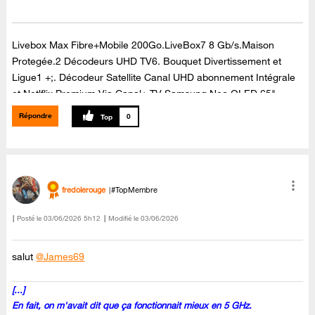
Livebox Max Fibre+Mobile 200Go.LiveBox7 8 Gb/s.Maison
Protegée.2 Décodeurs UHD TV6. Bouquet Divertissement et
Ligue1 +;. Décodeur Satellite Canal UHD abonnement Intégrale
et Netlflix Premium Via Canal+.TV Samsung Neo QLED 65"
65QN90C Dolby Atmos,Barre de son Samsung Dolby Atmos ,Kit
Répondre
0
enceintes arrières Samsung,sans fil SWA-9500S ,Dolby Atmos.
fredolerouge
#TopMembre
Posté le
‎03/06/2026
5h12
Modifié le
03/06/2026
salut
@James69
[...]
En fait, on m'avait dit que ça fonctionnait mieux en 5 GHz.