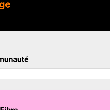
ge
munauté
Fibre