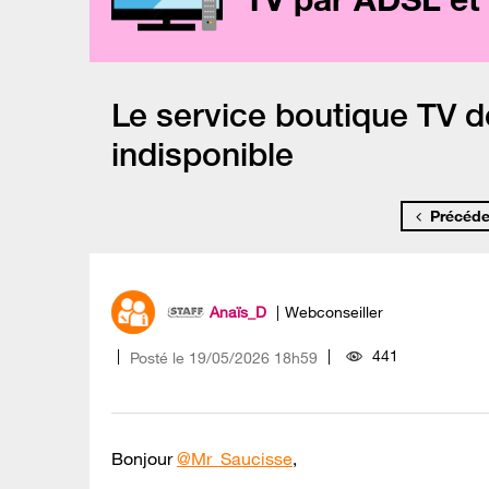
Le service boutique TV 
indisponible
Précéde
Anaïs_D
Webconseiller
441
Posté le
‎19/05/2026
18h59
Bonjour
@Mr_Saucisse
,