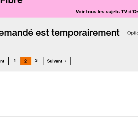
Voir tous les sujets TV d'
demandé est temporairement
Opti
1
3
nt
2
Suivant