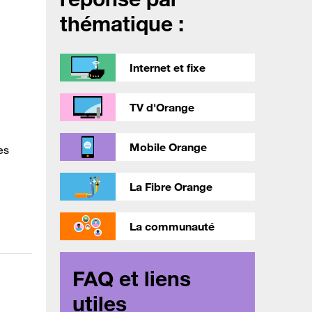
thématique :
Internet et fixe
TV d'Orange
Mobile Orange
es
La Fibre Orange
La communauté
FAQ et liens
utiles