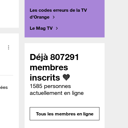
Les codes erreurs de la TV
d'Orange
Le Mag TV
Déjà 807291
membres
inscrits 🧡
1585 personnes
sées
actuellement en ligne
Tous les membres en ligne