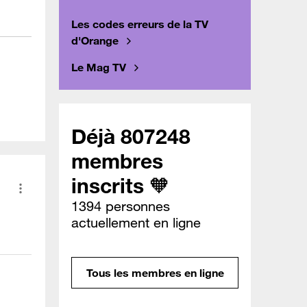
Les codes erreurs de la TV
d'Orange
Le Mag TV
Déjà 807248
membres
inscrits 🧡
1394 personnes
actuellement en ligne
Tous les membres en ligne