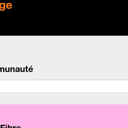
ge
munauté
Fibre