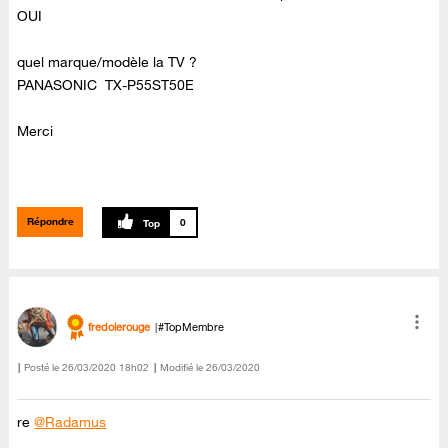
OUI
quel marque/modèle la TV ?
PANASONIC TX-P55ST50E
Merci
Répondre
0
fredolerouge
#TopMembre
Posté le
‎26/03/2020
18h02
Modifié le
26/03/2020
re
@Radamus