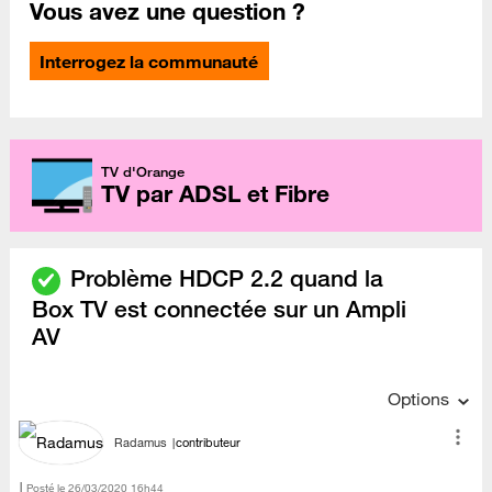
Vous avez une question ?
Interrogez la communauté
TV d'Orange
TV par ADSL et Fibre
Problème HDCP 2.2 quand la
Box TV est connectée sur un Ampli
AV
Options
Radamus
contributeur
Posté le
‎26/03/2020
16h44