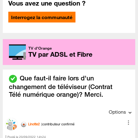
Vous avez une question ?
Interrogez la communauté
TV d'Orange
TV par ADSL et Fibre
Que faut-il faire lors d'un
changement de téléviseur (Contrat
Télé numérique orange)? Merci.
Options
Linotte2
contributeur confirmé
Posté le
‎20/09/2022
14h24