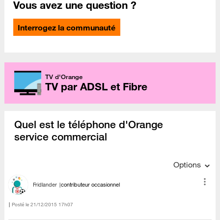
Vous avez une question ?
Interrogez la communauté
TV d'Orange
TV par ADSL et Fibre
Quel est le téléphone d'Orange
service commercial
Options
Fridlander
contributeur occasionnel
Posté le
‎21/12/2015
17h07