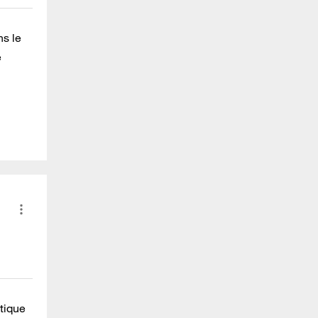
ns le
e
utique