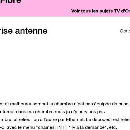
Voir tous les sujets TV d'
rise antenne
Opti
nt et malheureusement la chambre n'est pas équipée de prise
r internet dans ma chambre mais je n'y parviens pas.
re, et reliés l'un à l'autre par Ethernet. Le décodeur est rélié
lui-ci avec le menu "chaînes TNT", "Tv à la demande", etc.