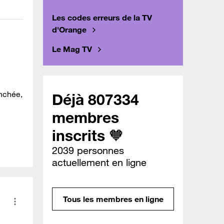
Les codes erreurs de la TV
d'Orange
Le Mag TV
anchée,
Déjà 807334
membres
inscrits 🧡
2039 personnes
actuellement en ligne
Tous les membres en ligne