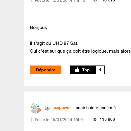
Posté le
‎15/01/2014
14h45
Bonjour,
Il s'agit du UHD 87 Sat.
Oui c'est sur que ça doit être logique, mais alo
Répondre
1
luxepower
contributeur confirmé
118 808
Posté le
‎15/01/2014
15h01