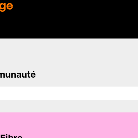
ge
munauté
Fibre