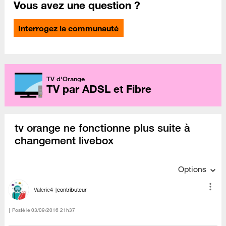
Vous avez une question ?
Interrogez la communauté
TV d'Orange
TV par ADSL et Fibre
tv orange ne fonctionne plus suite à
changement livebox
Options
Valerie4
contributeur
Posté le
‎03/09/2016
21h37