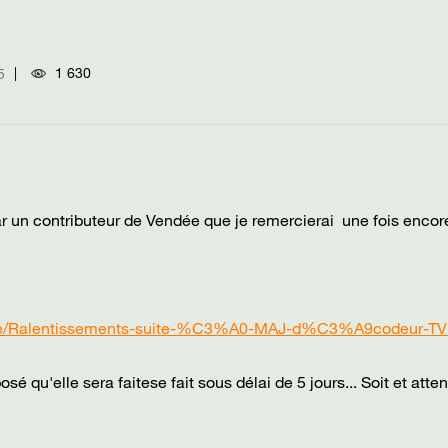
1 630
5
 par un contributeur de Vendée que je remercierai une fois encore
llite/Ralentissements-suite-%C3%A0-MAJ-d%C3%A9codeur-TV
osé qu'elle sera faitese fait sous délai de 5 jours... Soit et att