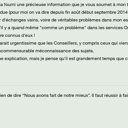
m'a fourni une précieuse information que je vous soumet à mon t
due (pour moi on va dire depuis fin août début septembre 2014 !
r d'échanges vains, voire de véritables problèmes dans mon e
er qu'il y a quand même "comme un problème" dans les services 
tre connus d'eux !
pparait urgentissime que les Conseillers, y compris ceux qui vie
te incommensurable méconnaissance des sujets.
une explication, mais je pense qu'il est grandement temps que c
à rien de dire “Nous avons fait de notre mieux”. Il faut réussir à fa