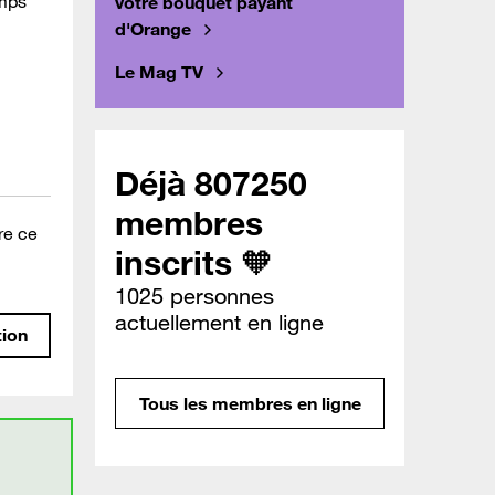
emps
votre bouquet payant
d'Orange
Le Mag TV
Déjà 807250
membres
ire ce
inscrits 🧡
1025 personnes
actuellement en ligne
tion
Tous les membres en ligne