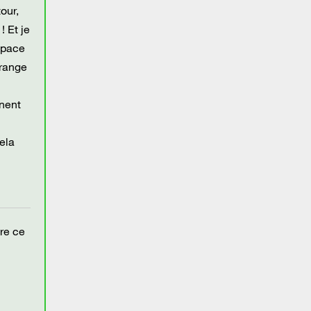
our,
 Et je
space
Orange
nnent
ela
ire ce