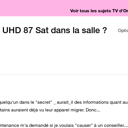
Voir tous les sujets TV d'
r UHD 87 Sat dans la salle ?
Opti
quelqu'un dans le "secret" _ aurait_il des informations quant au
ns auraient déjà vu leur apparel migrer. Donc...
ntenance m'a demandé si je voulais "causer" à un conseiller...