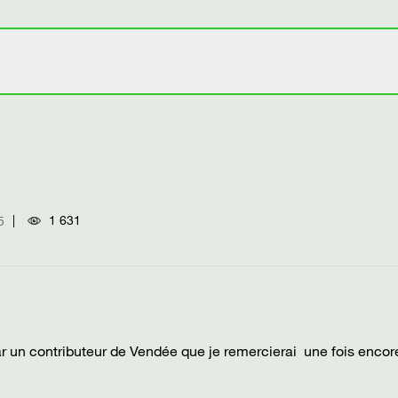
1 631
5
 par un contributeur de Vendée que je remercierai une fois encore