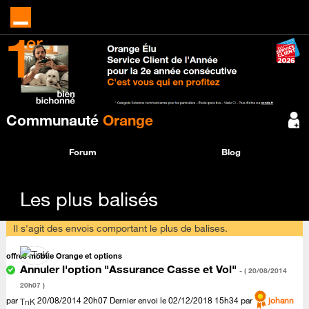
Communauté
Orange
Forum
Blog
Les plus balisés
Il s'agit des envois comportant le plus de balises.
offres mobile Orange et options
Annuler l'option "Assurance Casse et Vol"
- (
‎20/08/2014
20h07
)
par
‎20/08/2014
20h07
Dernier envoi le
‎02/12/2018
15h34
par
johann
TnK