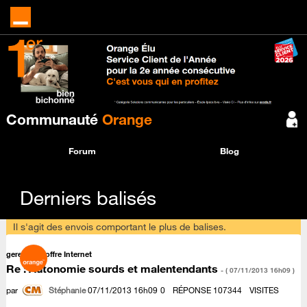
Communauté
Orange
Forum
Blog
Derniers balisés
Il s'agit des envois comportant le plus de balises.
gerer mon offre Internet
Re : Autonomie sourds et malentendants
- (
‎07/11/2013
16h09
)
par
‎07/11/2013
16h09
Stéphanie
0
RÉPONSE
107344
VISITES