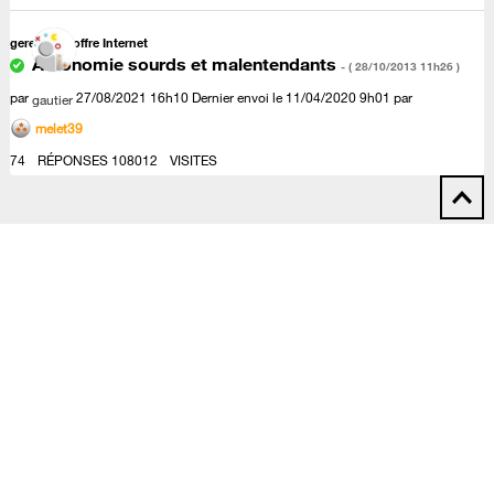
gerer mon offre Internet
Autonomie sourds et malentendants
- (
‎28/10/2013
11h26
)
par
‎27/08/2021
16h10
Dernier envoi le
‎11/04/2020
9h01
par
gautier
melet39
74
RÉPONSES
108012
VISITES