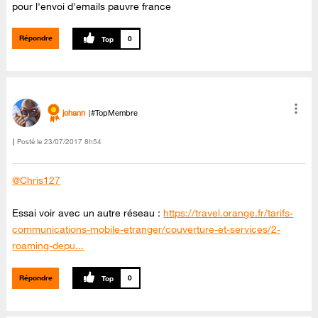
pour l'envoi d'emails pauvre france
Répondre
0
johann
#TopMembre
Posté le
‎23/07/2017
8h54
@Chris127
Essai voir avec un autre réseau :
https://travel.orange.fr/tarifs-
communications-mobile-etranger/couverture-et-services/2-
roaming-depu...
Répondre
0