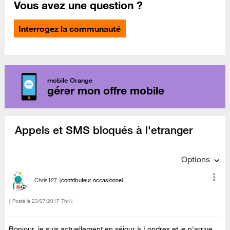
Vous avez une question ?
Interrogez la communauté
mobile Orange
gérer mon offre mobile
Appels et SMS bloqués à l'etranger
Options
Chris127
contributeur occasionnel
Posté le
‎23/07/2017
7h41
Bonjour, je suis actuellement en séjour à Londres et je n'arrive