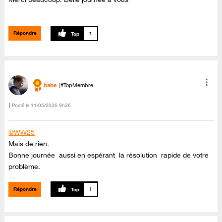
Répondre
1
babe
#TopMembre
Posté le
‎11/05/2026
9h26
@WW25
Mais de rien.
Bonne journée aussi en espérant la résolution rapide de votre
problème.
Répondre
1