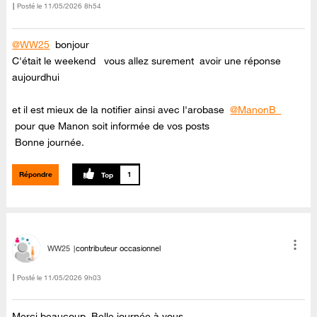
Posté le
‎11/05/2026
8h54
@WW25
bonjour
C'était le weekend vous allez surement avoir une réponse
aujourdhui
et il est mieux de la notifier ainsi avec l'arobase
@ManonB_
pour que Manon soit informée de vos posts
Bonne journée.
Répondre
1
WW25
contributeur occasionnel
Posté le
‎11/05/2026
9h03
Merci beaucoup. Belle journée à vous