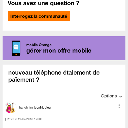
Vous avez une question ?
Interrogez la communauté
mobile Orange
gérer mon offre mobile
nouveau téléphone étalement de
païement ?
Options
hanohnim
contributeur
Posté le
‎19/07/2018
17h08