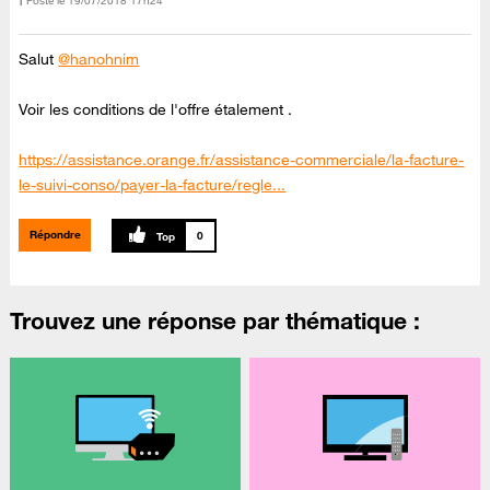
Posté le
‎19/07/2018
17h24
Salut
@hanohnim
Voir les conditions de l'offre étalement .
https://assistance.orange.fr/assistance-commerciale/la-facture-
le-suivi-conso/payer-la-facture/regle...
Répondre
0
Trouvez une réponse par thématique :