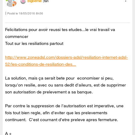
Bigbernie
fan
Posté le
‎18/05/2016
8h56
Felicitations pour avoir reussi tes etudes...le vrai travail va
commencer
Tout sur les resiliations partout
http://www.zoneadsl.com/dossiers-adsl/resiliation-internet-adsl-
52/les-conditions-de-resiliation-des...
La solution, mais ça serait bete pour economiser si peu,
lorsqu'on resilie, avec ou sans dedit d'aileurs, est de supprimer
son autorisation de prelevement a sa banque.
Par contre la suppression de l'autorisation est imperative, une
fois tout bien regle, afin d'eviter que les prelevements
continuent. C'est cournant d'etre preleve apres fermeture.
A +