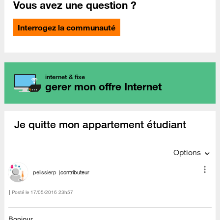
Vous avez une question ?
Interrogez la communauté
internet & fixe
gerer mon offre Internet
Je quitte mon appartement étudiant
Options
pelissierp
contributeur
Posté le
‎17/05/2016
23h57
Bonjour,