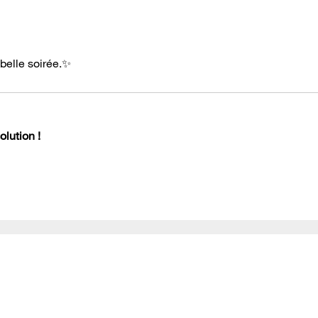
 belle soirée.✨
lution !