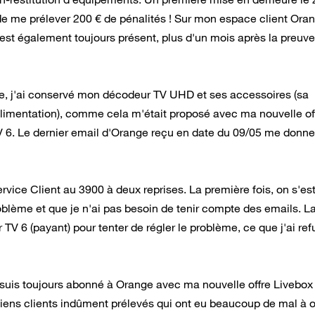
 me prélever 200 € de pénalités ! Sur mon espace client Oran
st également toujours présent, plus d'un mois après la preuve
re, j'ai conservé mon décodeur TV UHD et ses accessoires (sa
imentation), comme cela m'était proposé avec ma nouvelle off
V 6. Le dernier email d'Orange reçu en date du 09/05 me donne
rvice Client au 3900 à deux reprises. La première fois, on s'es
oblème et que je n'ai pas besoin de tenir compte des emails. L
 6 (payant) pour tenter de régler le problème, ce que j'ai ref
 suis toujours abonné à Orange avec ma nouvelle offre Livebox 
ciens clients indûment prélevés qui ont eu beaucoup de mal à o