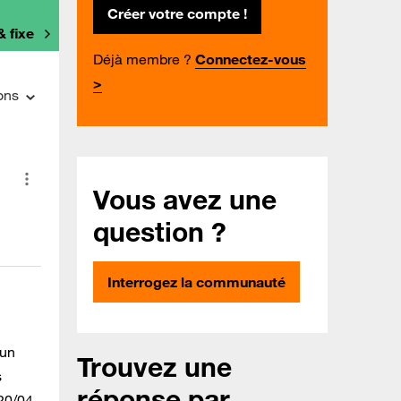
Créer votre compte !
& fixe
Déjà membre ?
Connectez-vous
>
ons
Vous avez une
question ?
Interrogez la communauté
 un
Trouvez une
s
réponse par
20/04,