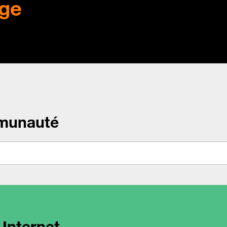
ge
munauté
 Internet