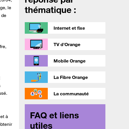
thématique :
ge, le
 de
Internet et fixe
TV d'Orange
re,
Mobile Orange
La Fibre Orange
t
a
usé.
La communauté
FAQ et liens
et à
utiles
btenir