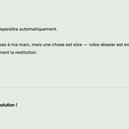
 disparaîtra automatiquement.
est pas à ma main, mais une chose est sûre — votre dossier est e
nt la restitution.
lution !