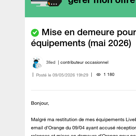
Mise en demeure pour 
équipements (mai 2026)
3lled
contributeur occasionnel
1 180
Posté le
‎09/05/2026
19h29
Bonjour,
Malgré ma restitution de mes équipements Liveb
email d'Orange du 09/04 ayant accusé réception
relances et mises en demeure d'Orange pour no