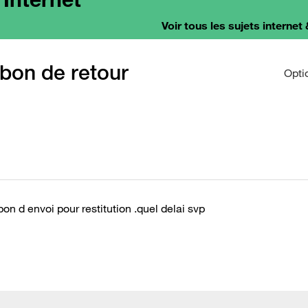
Voir tous les sujets internet 
 bon de retour
Opti
bon d envoi pour restitution .quel delai svp