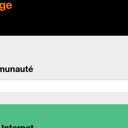
ge
munauté
 Internet