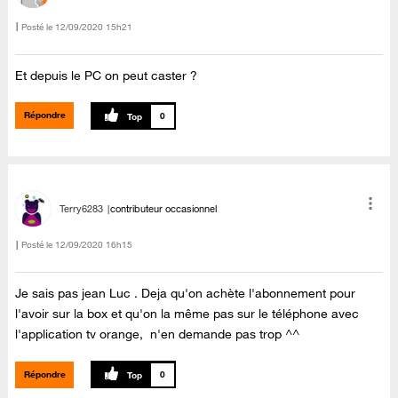
Posté le
‎12/09/2020
15h21
Et depuis le PC on peut caster ?
Répondre
0
Terry6283
contributeur occasionnel
Posté le
‎12/09/2020
16h15
Je sais pas jean Luc . Deja qu'on achète l'abonnement pour
l'avoir sur la box et qu'on la même pas sur le téléphone avec
l'application tv orange, n'en demande pas trop ^^
Répondre
0