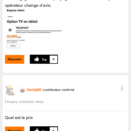
opérateur change d'avis.
Répondre
0
Davidgf38
contributeur confirmé
Posté le
‎12/09/2020
19h02
Quel est le prix
Répondre
0