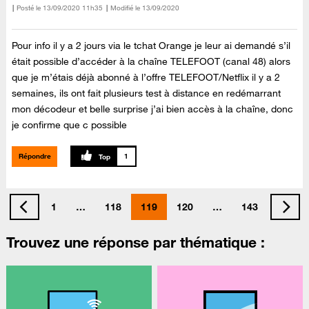
Posté le
‎13/09/2020
11h35
Modifié le
13/09/2020
Pour info il y a 2 jours via le tchat Orange je leur ai demandé s’il
était possible d’accéder à la chaîne TELEFOOT (canal 48) alors
que je m’étais déjà abonné à l’offre TELEFOOT/Netflix il y a 2
semaines, ils ont fait plusieurs test à distance en redémarrant
mon décodeur et belle surprise j’ai bien accès à la chaîne, donc
je confirme que c possible
Répondre
1
1
…
118
119
120
…
143
Trouvez une réponse par thématique :