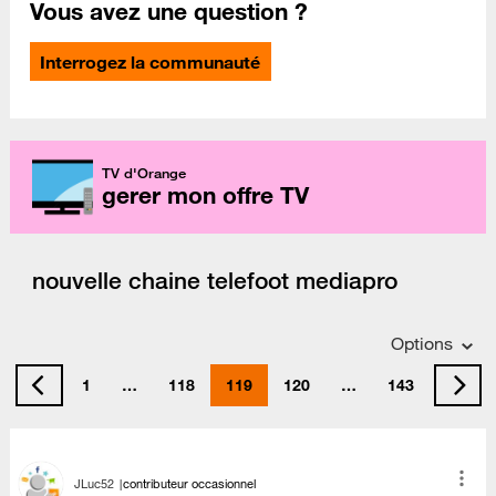
Vous avez une question ?
Interrogez la communauté
TV d'Orange
gerer mon offre TV
nouvelle chaine telefoot mediapro
Options
1
…
118
119
120
…
143
JLuc52
contributeur occasionnel