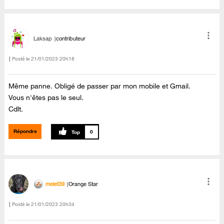
Laksap
contributeur
Posté le
‎21/01/2023
20h18
Même panne. Obligé de passer par mon mobile et Gmail.
Vous n'êtes pas le seul.
Cdlt.
Répondre
0
melet39
Orange Star
Posté le
‎21/01/2023
20h34