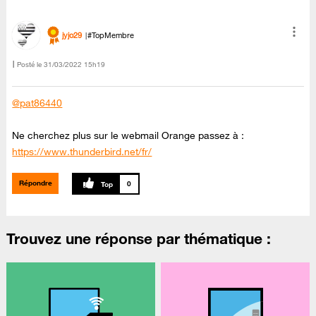
jyjo29
#TopMembre
Posté le
‎31/03/2022
15h19
@pat86440
Ne cherchez plus sur le webmail Orange passez à :
https://www.thunderbird.net/fr/
Répondre
0
Trouvez une réponse par thématique :