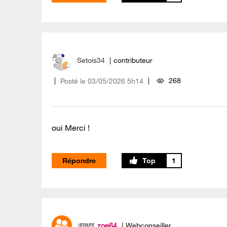
Setois34
contributeur
268
Posté le
‎03/05/2026
5h14
oui Merci !
Répondre
1
zoe64
Webconseiller