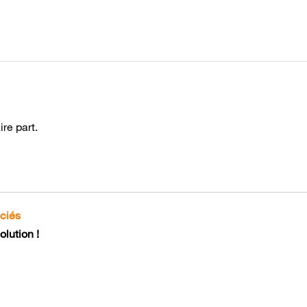
ire part.
ociés
lution !