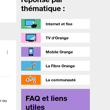
thématique :
Internet et fixe
TV d'Orange
Mobile Orange
La Fibre Orange
La communauté
FAQ et liens
r ou
utiles