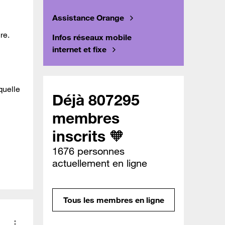
Assistance Orange
re.
Infos réseaux mobile
internet et fixe
quelle
Déjà 807295
membres
inscrits 🧡
1676 personnes
actuellement en ligne
Tous les membres en ligne