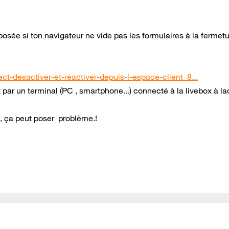
oposée si ton navigateur ne vide pas les formulaires à la fermetu
ect-desactiver-et-reactiver-depuis-l-espace-client_8...
t par un terminal (PC , smartphone...) connecté à la livebox à la
, ça peut poser problème.!