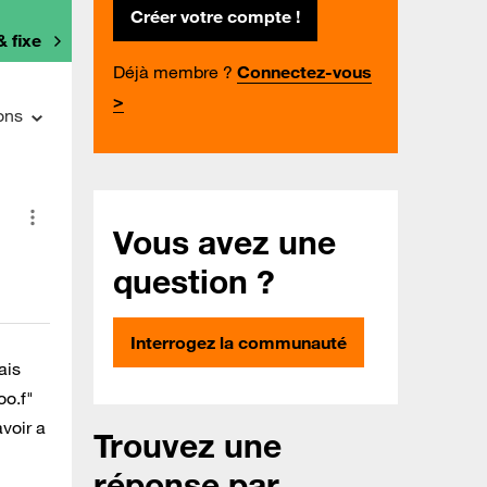
Créer votre compte !
& fixe
Déjà membre ?
Connectez-vous
>
ons
Vous avez une
question ?
Interrogez la communauté
ais
oo.f"
voir a
Trouvez une
réponse par