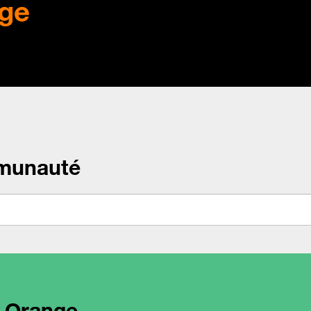
ge
munauté
l Orange