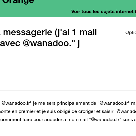
Voir tous les sujets internet 
 messagerie (j'ai 1 mail
Opti
 avec @wanadoo." j
ec" @wanadoo.fr" je me sers principalement de "@wanadoo.fr" m
onte en premier et je suis obligé de croriger et saisir "@wanad
s comment faire pour acceder a mon mail "@wanadoo.fr" sans a